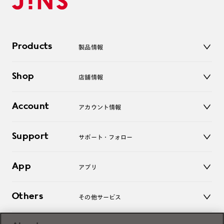
Products
製品情報
メガネ
Shop
店舗情報
サングラス
レンズ
店舗
コンタクトレンズ
Account
アカウント情報
オンラインショップ
老眼鏡
キッズ
マイページ／ログイン
Support
アクセサリー
サポート・フォロー
ログアウト
LINE公式アカウント
お知らせ
App
アプリ
よくあるご質問
ご利用ガイド
JINSアプリ
お問い合わせ
Others
その他サービス
3D WEB試着