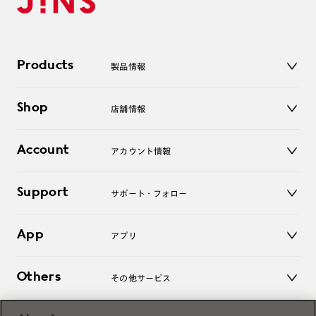
Products
製品情報
メガネ
Shop
店舗情報
サングラス
レンズ
店舗
コンタクトレンズ
Account
アカウント情報
オンラインショップ
老眼鏡
キッズ
マイページ／ログイン
Support
アクセサリー
サポート・フォロー
ログアウト
LINE公式アカウント
お知らせ
App
アプリ
よくあるご質問
ご利用ガイド
JINSアプリ
お問い合わせ
Others
その他サービス
3D WEB試着