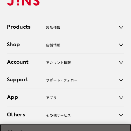
Products
製品情報
メガネ
Shop
店舗情報
サングラス
レンズ
店舗
コンタクトレンズ
Account
アカウント情報
オンラインショップ
老眼鏡
キッズ
マイページ／ログイン
Support
アクセサリー
サポート・フォロー
ログアウト
LINE公式アカウント
お知らせ
App
アプリ
よくあるご質問
ご利用ガイド
JINSアプリ
お問い合わせ
Others
その他サービス
3D WEB試着