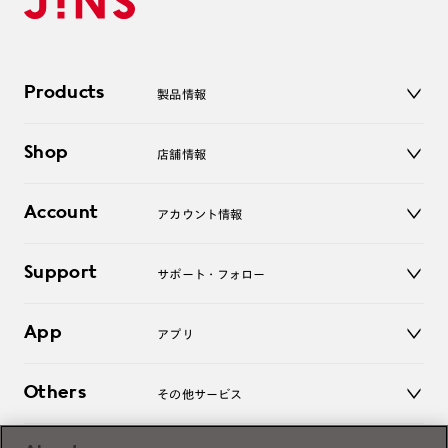
Products
製品情報
メガネ
Shop
店舗情報
サングラス
レンズ
店舗
コンタクトレンズ
Account
アカウント情報
オンラインショップ
老眼鏡
キッズ
マイページ／ログイン
Support
アクセサリー
サポート・フォロー
ログアウト
LINE公式アカウント
お知らせ
App
アプリ
よくあるご質問
ご利用ガイド
JINSアプリ
お問い合わせ
Others
その他サービス
3D WEB試着