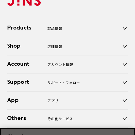
Products
製品情報
メガネ
Shop
店舗情報
サングラス
レンズ
店舗
コンタクトレンズ
Account
アカウント情報
オンラインショップ
老眼鏡
キッズ
マイページ／ログイン
Support
アクセサリー
サポート・フォロー
ログアウト
LINE公式アカウント
お知らせ
App
アプリ
よくあるご質問
ご利用ガイド
JINSアプリ
お問い合わせ
Others
その他サービス
3D WEB試着