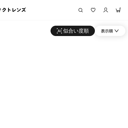
タクトレンズ
似合い度順
表示順