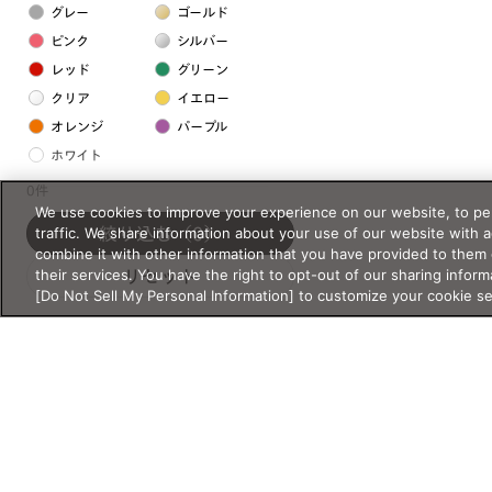
グレー
ゴールド
ピンク
シルバー
レッド
グリーン
クリア
イエロー
オレンジ
パープル
ホワイト
0件
We use cookies to improve your experience on our website, to per
フレームの素材
traffic. We share information about your use of our website with 
絞り込む
（0）
プラスチック系
combine it with other information that you have provided to them 
their services. You have the right to opt-out of our sharing inform
リセット
樹脂
[Do Not Sell My Personal Information] to customize your cookie s
アセテート
サスティナブル素材
セルロイド