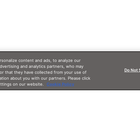
sonalize content and ads, to analyze our
advertising and analytics partners, who may
Do Not 
or that they have collected from your use of
ation about you with our partners. Please click
ettings on our website.
Cookie Policy