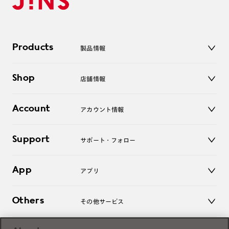
Products
製品情報
メガネ
Shop
店舗情報
サングラス
レンズ
店舗
コンタクトレンズ
Account
アカウント情報
オンラインショップ
老眼鏡
キッズ
マイページ／ログイン
Support
アクセサリー
サポート・フォロー
ログアウト
LINE公式アカウント
お知らせ
App
アプリ
よくあるご質問
ご利用ガイド
JINSアプリ
お問い合わせ
Others
その他サービス
3D WEB試着