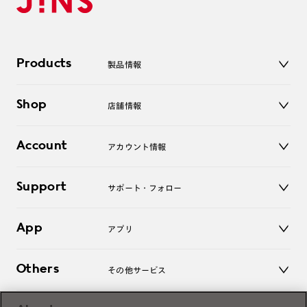
Products
製品情報
メガネ
Shop
店舗情報
サングラス
レンズ
店舗
コンタクトレンズ
Account
アカウント情報
オンラインショップ
老眼鏡
キッズ
マイページ／ログイン
Support
アクセサリー
サポート・フォロー
ログアウト
LINE公式アカウント
お知らせ
App
アプリ
よくあるご質問
ご利用ガイド
JINSアプリ
お問い合わせ
Others
その他サービス
3D WEB試着