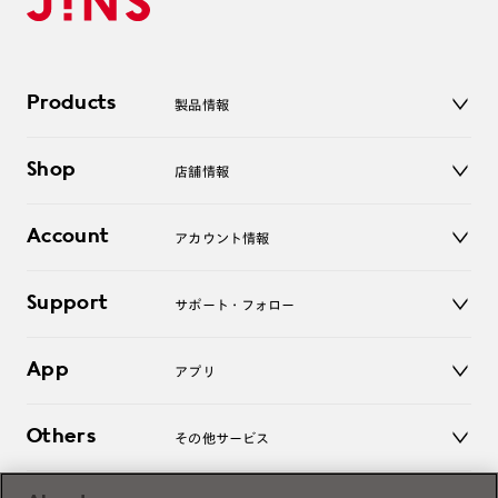
Products
製品情報
メガネ
Shop
店舗情報
サングラス
レンズ
店舗
コンタクトレンズ
Account
アカウント情報
オンラインショップ
老眼鏡
キッズ
マイページ／ログイン
Support
アクセサリー
サポート・フォロー
ログアウト
LINE公式アカウント
お知らせ
App
アプリ
よくあるご質問
ご利用ガイド
JINSアプリ
お問い合わせ
Others
その他サービス
3D WEB試着