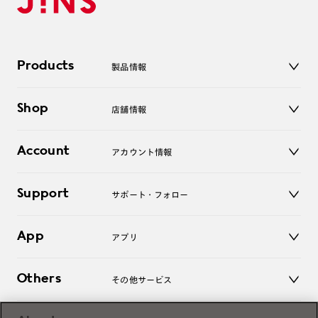
Products
製品情報
メガネ
Shop
店舗情報
サングラス
レンズ
店舗
コンタクトレンズ
Account
アカウント情報
オンラインショップ
老眼鏡
キッズ
マイページ／ログイン
Support
アクセサリー
サポート・フォロー
ログアウト
LINE公式アカウント
お知らせ
App
アプリ
よくあるご質問
ご利用ガイド
JINSアプリ
お問い合わせ
Others
その他サービス
3D WEB試着