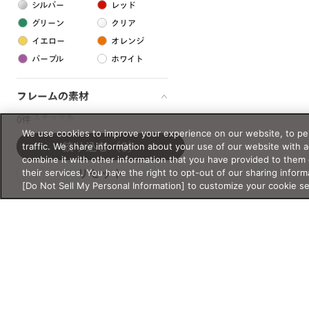
シルバー
レッド
グリーン
クリア
イエロー
オレンジ
パープル
ホワイト
フレームの素材
プラスチック系
0件
We use cookies to improve your experience on our website, to per
樹脂
traffic. We share information about your use of our website with 
絞り込む
（0）
combine it with other information that you have provided to them 
their services. You have the right to opt-out of our sharing inform
リセット
アセテート
[Do Not Sell My Personal Information] to customize your cookie s
サスティナブル素材
セルロイド
金属系
メタル