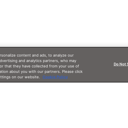
sonalize content and ads, to analyze our
advertising and analytics partners, who may
Do Not 
or that they have collected from your use of
ation about you with our partners. Please click
ettings on our website.
Cookie Policy