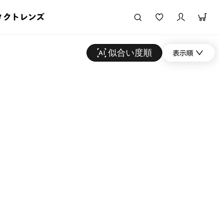
タクトレンズ
似合い度順
表示順