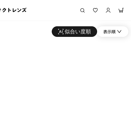
タクトレンズ
似合い度順
表示順