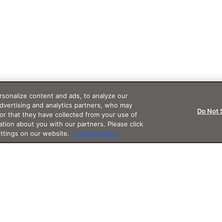
sonalize content and ads, to analyze our
advertising and analytics partners, who may
Do Not 
or that they have collected from your use of
ation about you with our partners. Please click
ettings on our website.
Cookie Policy