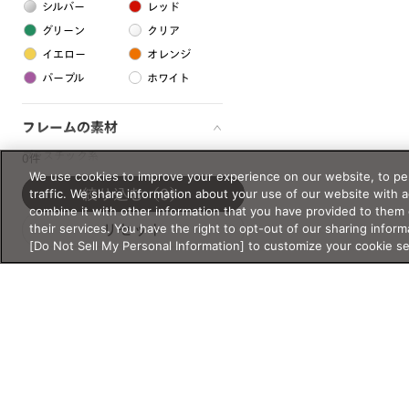
シルバー
レッド
グリーン
クリア
イエロー
オレンジ
パープル
ホワイト
フレームの素材
プラスチック系
0件
We use cookies to improve your experience on our website, to per
樹脂
traffic. We share information about your use of our website with 
絞り込む
（0）
combine it with other information that you have provided to them 
their services. You have the right to opt-out of our sharing inform
リセット
アセテート
[Do Not Sell My Personal Information] to customize your cookie s
サスティナブル素材
セルロイド
金属系
メタル