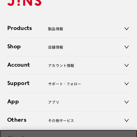
Products
製品情報
メガネ
Shop
店舗情報
サングラス
レンズ
店舗
コンタクトレンズ
Account
アカウント情報
オンラインショップ
老眼鏡
キッズ
マイページ／ログイン
Support
アクセサリー
サポート・フォロー
ログアウト
LINE公式アカウント
お知らせ
App
アプリ
よくあるご質問
ご利用ガイド
JINSアプリ
お問い合わせ
Others
その他サービス
3D WEB試着