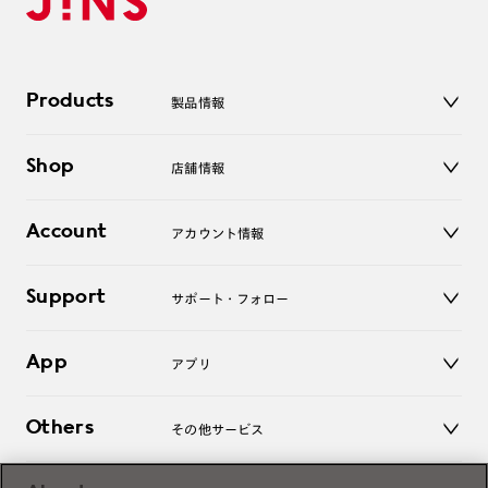
Products
製品情報
メガネ
Shop
店舗情報
サングラス
レンズ
店舗
コンタクトレンズ
Account
アカウント情報
オンラインショップ
老眼鏡
キッズ
マイページ／ログイン
Support
アクセサリー
サポート・フォロー
ログアウト
LINE公式アカウント
お知らせ
App
アプリ
よくあるご質問
ご利用ガイド
JINSアプリ
お問い合わせ
Others
その他サービス
3D WEB試着