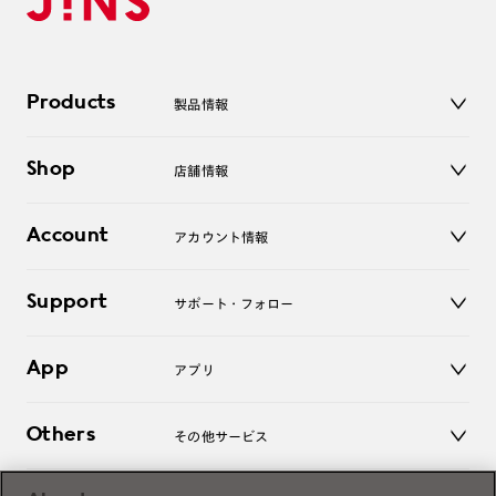
Products
製品情報
メガネ
Shop
店舗情報
サングラス
レンズ
店舗
コンタクトレンズ
Account
アカウント情報
オンラインショップ
老眼鏡
キッズ
マイページ／ログイン
Support
アクセサリー
サポート・フォロー
ログアウト
LINE公式アカウント
お知らせ
App
アプリ
よくあるご質問
ご利用ガイド
JINSアプリ
お問い合わせ
Others
その他サービス
3D WEB試着