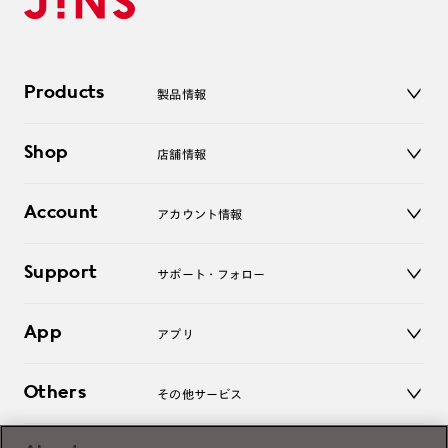
Products
製品情報
メガネ
Shop
店舗情報
サングラス
レンズ
店舗
コンタクトレンズ
Account
アカウント情報
オンラインショップ
老眼鏡
キッズ
マイページ／ログイン
Support
アクセサリー
サポート・フォロー
ログアウト
LINE公式アカウント
お知らせ
App
アプリ
よくあるご質問
ご利用ガイド
JINSアプリ
お問い合わせ
Others
その他サービス
3D WEB試着