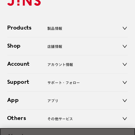
Products
製品情報
メガネ
Shop
店舗情報
サングラス
レンズ
店舗
コンタクトレンズ
Account
アカウント情報
オンラインショップ
老眼鏡
キッズ
マイページ／ログイン
Support
アクセサリー
サポート・フォロー
ログアウト
LINE公式アカウント
お知らせ
App
アプリ
よくあるご質問
ご利用ガイド
JINSアプリ
お問い合わせ
Others
その他サービス
3D WEB試着