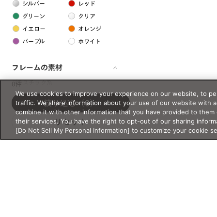
シルバー
レッド
グリーン
クリア
イエロー
オレンジ
パープル
ホワイト
フレームの素材
プラスチック系
0件
We use cookies to improve your experience on our website, to per
樹脂
traffic. We share information about your use of our website with 
絞り込む
（0）
combine it with other information that you have provided to them 
their services. You have the right to opt-out of our sharing inform
リセット
アセテート
[Do Not Sell My Personal Information] to customize your cookie s
サスティナブル素材
セルロイド
金属系
メタル