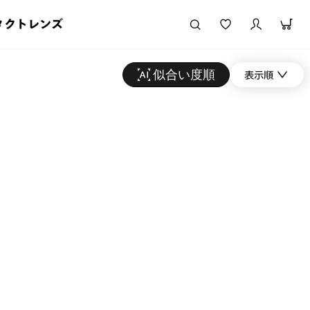
タクトレンズ
似合い度順
表示順