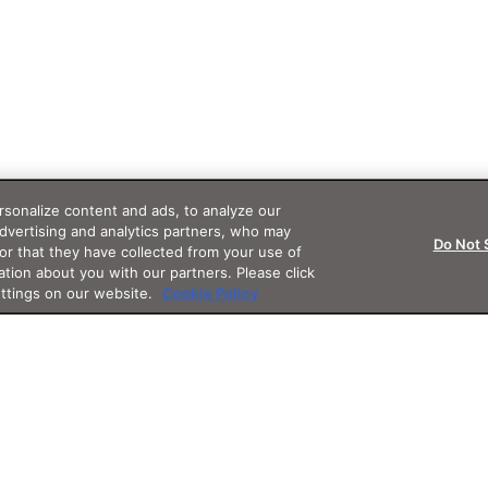
sonalize content and ads, to analyze our
advertising and analytics partners, who may
Do Not 
or that they have collected from your use of
ation about you with our partners. Please click
ettings on our website.
Cookie Policy