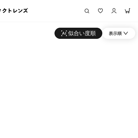
タクトレンズ
似合い度順
表示順