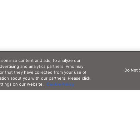
sonalize content and ads, to analyze our
advertising and analytics partners, who may
Do Not 
or that they have collected from your use of
ation about you with our partners. Please click
ettings on our website.
Cookie Policy