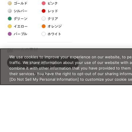
ゴールド
ピンク
シルバー
レッド
グリーン
クリア
イエロー
オレンジ
パープル
ホワイト
フレームの素材
0件
We use cookies to improve your experience on our website, to per
プラスチック系
traffic. We share information about your use of our website with 
絞り込む
（0）
combine it with other information that you have provided to them 
樹脂
their services. You have the right to opt-out of our sharing inform
リセット
[Do Not Sell My Personal Information] to customize your cookie s
アセテート
サスティナブル素材
セルロイド
金属系