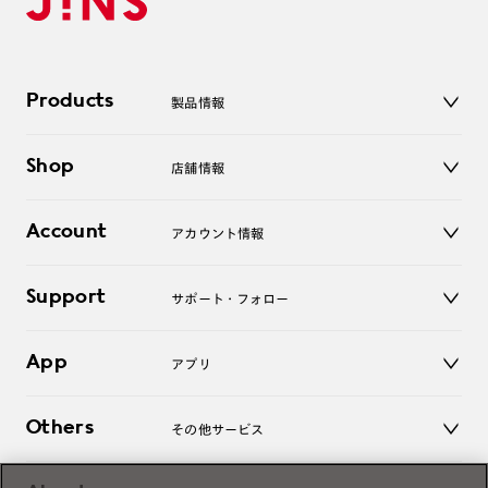
Products
製品情報
メガネ
Shop
店舗情報
サングラス
レンズ
店舗
コンタクトレンズ
Account
アカウント情報
オンラインショップ
老眼鏡
キッズ
マイページ／ログイン
Support
アクセサリー
サポート・フォロー
ログアウト
LINE公式アカウント
お知らせ
App
アプリ
よくあるご質問
ご利用ガイド
JINSアプリ
お問い合わせ
Others
その他サービス
3D WEB試着