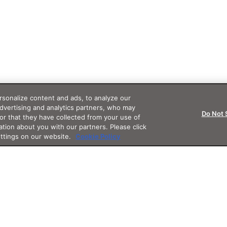
sonalize content and ads, to analyze our
advertising and analytics partners, who may
Do Not 
or that they have collected from your use of
ation about you with our partners. Please click
ettings on our website.
Cookie Policy