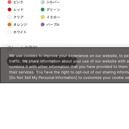
ピンク
シルバー
レッド
グリーン
クリア
イエロー
オレンジ
パープル
ホワイト
フレームの素材
0件
We use cookies to improve your experience on our website, to per
プラスチック系
traffic. We share information about your use of our website with 
絞り込む
（0）
combine it with other information that you have provided to them 
樹脂
their services. You have the right to opt-out of our sharing inform
リセット
[Do Not Sell My Personal Information] to customize your cookie s
アセテート
サスティナブル素材
セルロイド
金属系