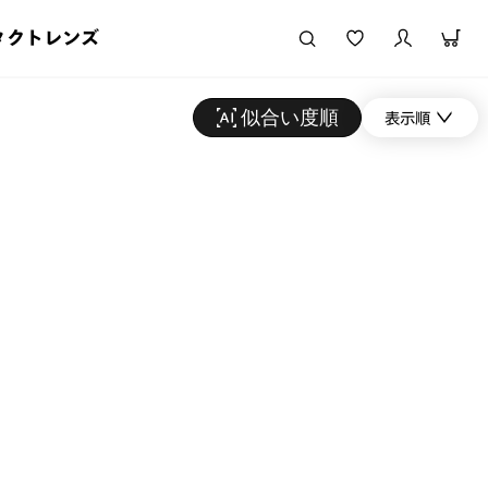
タクトレンズ
似合い度順
表示順