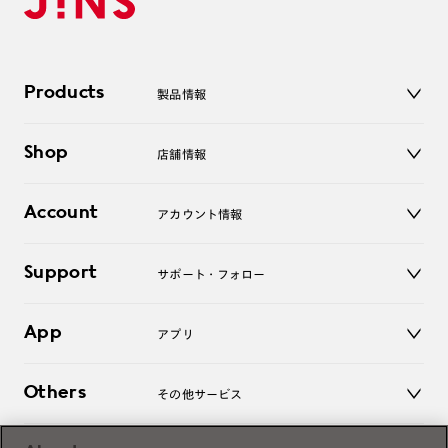
Products
製品情報
メガネ
Shop
店舗情報
サングラス
レンズ
店舗
コンタクトレンズ
Account
アカウント情報
オンラインショップ
老眼鏡
キッズ
マイページ／ログイン
Support
アクセサリー
サポート・フォロー
ログアウト
LINE公式アカウント
お知らせ
App
アプリ
よくあるご質問
ご利用ガイド
JINSアプリ
お問い合わせ
Others
その他サービス
3D WEB試着