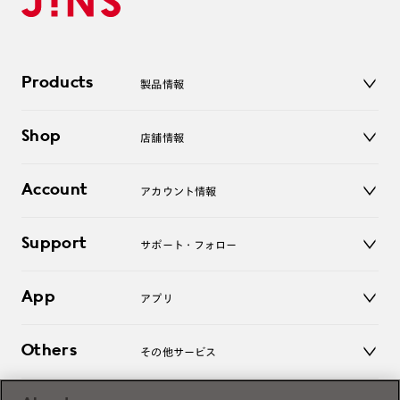
Products
製品情報
メガネ
Shop
店舗情報
サングラス
レンズ
店舗
コンタクトレンズ
Account
アカウント情報
オンラインショップ
老眼鏡
キッズ
マイページ／ログイン
Support
アクセサリー
サポート・フォロー
ログアウト
LINE公式アカウント
お知らせ
App
アプリ
よくあるご質問
ご利用ガイド
JINSアプリ
お問い合わせ
Others
その他サービス
3D WEB試着