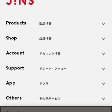
Products
製品情報
メガネ
Shop
店舗情報
サングラス
レンズ
店舗
コンタクトレンズ
Account
アカウント情報
オンラインショップ
老眼鏡
キッズ
マイページ／ログイン
Support
アクセサリー
サポート・フォロー
ログアウト
LINE公式アカウント
お知らせ
App
アプリ
よくあるご質問
ご利用ガイド
JINSアプリ
お問い合わせ
Others
その他サービス
3D WEB試着