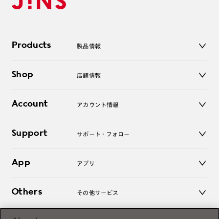
Products
製品情報
メガネ
Shop
店舗情報
サングラス
レンズ
店舗
コンタクトレンズ
Account
アカウント情報
オンラインショップ
老眼鏡
キッズ
マイページ／ログイン
Support
アクセサリー
サポート・フォロー
ログアウト
LINE公式アカウント
お知らせ
App
アプリ
よくあるご質問
ご利用ガイド
JINSアプリ
お問い合わせ
Others
その他サービス
3D WEB試着