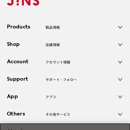
Products
製品情報
メガネ
Shop
店舗情報
サングラス
レンズ
店舗
コンタクトレンズ
Account
アカウント情報
オンラインショップ
老眼鏡
キッズ
マイページ／ログイン
Support
アクセサリー
サポート・フォロー
ログアウト
LINE公式アカウント
お知らせ
App
アプリ
よくあるご質問
ご利用ガイド
JINSアプリ
お問い合わせ
Others
その他サービス
3D WEB試着