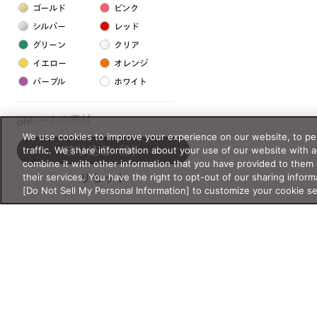
ゴールド
ピンク
シルバー
レッド
グリーン
クリア
イエロー
オレンジ
パープル
ホワイト
フレームの素材
0件
We use cookies to improve your experience on our website, to per
プラスチック系
traffic. We share information about your use of our website with 
絞り込む
（0）
combine it with other information that you have provided to them 
樹脂
their services. You have the right to opt-out of our sharing inform
リセット
[Do Not Sell My Personal Information] to customize your cookie s
アセテート
サスティナブル素材
セルロイド
金属系