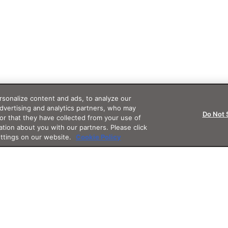
sonalize content and ads, to analyze our
advertising and analytics partners, who may
Do Not 
or that they have collected from your use of
ation about you with our partners. Please click
ettings on our website.
Cookie Policy