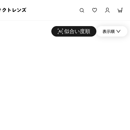
タクトレンズ
似合い度順
表示順