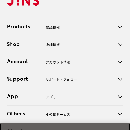
Products
製品情報
メガネ
Shop
店舗情報
サングラス
レンズ
店舗
コンタクトレンズ
Account
アカウント情報
オンラインショップ
老眼鏡
キッズ
マイページ／ログイン
Support
アクセサリー
サポート・フォロー
ログアウト
LINE公式アカウント
お知らせ
App
アプリ
よくあるご質問
ご利用ガイド
JINSアプリ
お問い合わせ
Others
その他サービス
3D WEB試着