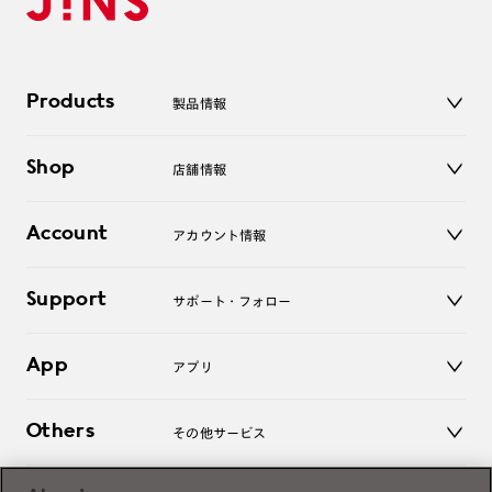
Products
製品情報
メガネ
Shop
店舗情報
サングラス
レンズ
店舗
コンタクトレンズ
Account
アカウント情報
オンラインショップ
老眼鏡
キッズ
マイページ／ログイン
Support
アクセサリー
サポート・フォロー
ログアウト
LINE公式アカウント
お知らせ
App
アプリ
よくあるご質問
ご利用ガイド
JINSアプリ
お問い合わせ
Others
その他サービス
3D WEB試着