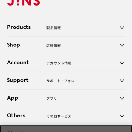
Products
製品情報
メガネ
Shop
店舗情報
サングラス
レンズ
店舗
コンタクトレンズ
Account
アカウント情報
オンラインショップ
老眼鏡
キッズ
マイページ／ログイン
Support
アクセサリー
サポート・フォロー
ログアウト
LINE公式アカウント
お知らせ
App
アプリ
よくあるご質問
ご利用ガイド
JINSアプリ
お問い合わせ
Others
その他サービス
3D WEB試着