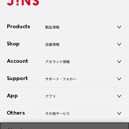
Products
製品情報
メガネ
Shop
店舗情報
サングラス
レンズ
店舗
コンタクトレンズ
Account
アカウント情報
オンラインショップ
老眼鏡
キッズ
マイページ／ログイン
Support
アクセサリー
サポート・フォロー
ログアウト
LINE公式アカウント
お知らせ
App
アプリ
よくあるご質問
ご利用ガイド
JINSアプリ
お問い合わせ
Others
その他サービス
3D WEB試着