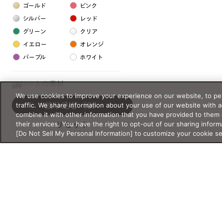
ゴールド
ピンク
シルバー
レッド
グリーン
クリア
イエロー
オレンジ
パープル
ホワイト
フレームの素材
0件
We use cookies to improve your experience on our website, to per
プラスチック系
traffic. We share information about your use of our website with 
絞り込む
（0）
combine it with other information that you have provided to them 
樹脂
their services. You have the right to opt-out of our sharing inform
リセット
[Do Not Sell My Personal Information] to customize your cookie s
アセテート
サスティナブル素材
セルロイド
金属系