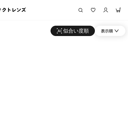
タクトレンズ
似合い度順
表示順