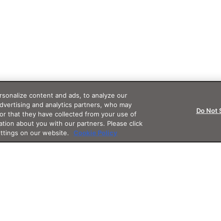
sonalize content and ads, to analyze our
advertising and analytics partners, who may
Do Not 
or that they have collected from your use of
ation about you with our partners. Please click
ettings on our website.
Cookie Policy