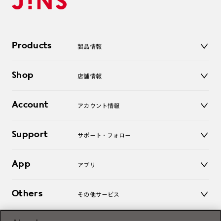
Products
製品情報
メガネ
Shop
店舗情報
サングラス
レンズ
店舗
コンタクトレンズ
Account
アカウント情報
オンラインショップ
老眼鏡
キッズ
マイページ／ログイン
Support
アクセサリー
サポート・フォロー
ログアウト
LINE公式アカウント
お知らせ
App
アプリ
よくあるご質問
ご利用ガイド
JINSアプリ
お問い合わせ
Others
その他サービス
3D WEB試着