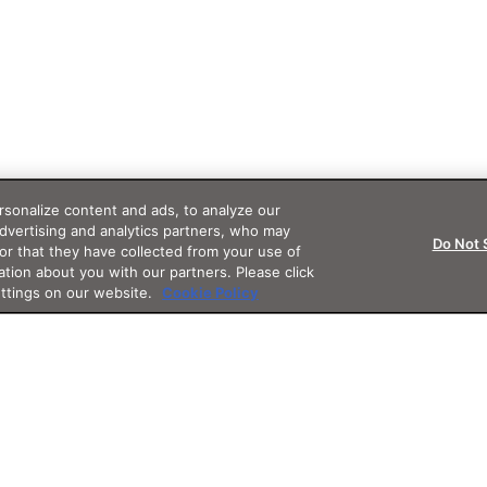
sonalize content and ads, to analyze our
advertising and analytics partners, who may
Do Not 
or that they have collected from your use of
ation about you with our partners. Please click
ettings on our website.
Cookie Policy