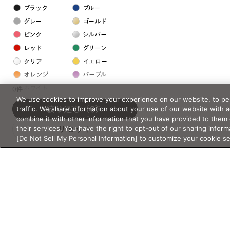
ブラック
ブルー
グレー
ゴールド
ピンク
シルバー
レッド
グリーン
クリア
イエロー
オレンジ
パープル
ホワイト
0件
We use cookies to improve your experience on our website, to per
traffic. We share information about your use of our website with 
絞り込む
（0）
フレームの素材
combine it with other information that you have provided to them 
their services. You have the right to opt-out of our sharing inform
リセット
プラスチック系
[Do Not Sell My Personal Information] to customize your cookie s
樹脂
アセテート
サスティナブル素材
セルロイド