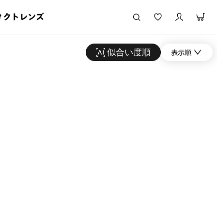
タクトレンズ
似合い度順
表示順