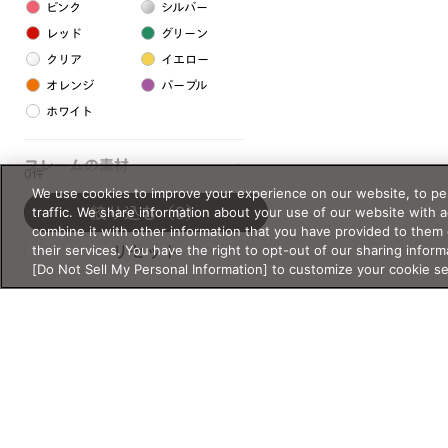
ピンク
シルバー
レッド
グリーン
クリア
イエロー
オレンジ
パープル
ホワイト
フレームの素材
0件
We use cookies to improve your experience on our website, to per
プラスチック系
traffic. We share information about your use of our website with 
絞り込む
（0）
combine it with other information that you have provided to them 
樹脂
their services. You have the right to opt-out of our sharing inform
リセット
[Do Not Sell My Personal Information] to customize your cookie s
アセテート
サスティナブル素材
セルロイド
金属系