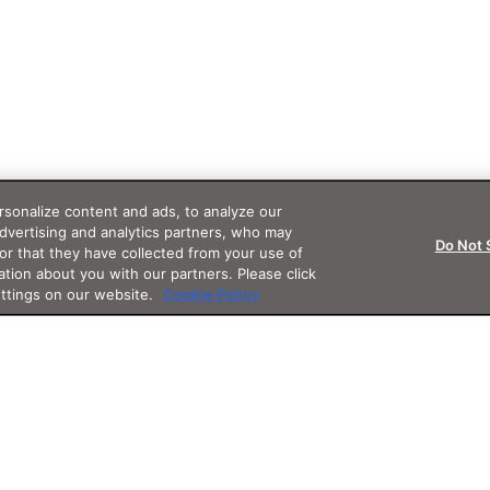
sonalize content and ads, to analyze our
advertising and analytics partners, who may
Do Not 
or that they have collected from your use of
ation about you with our partners. Please click
ettings on our website.
Cookie Policy