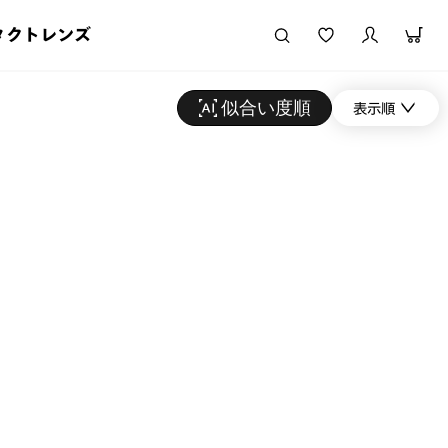
タクトレンズ
似合い度順
表示順