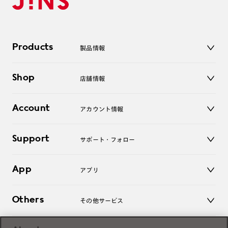
Products
製品情報
メガネ
Shop
店舗情報
サングラス
レンズ
店舗
コンタクトレンズ
Account
アカウント情報
オンラインショップ
老眼鏡
キッズ
マイページ／ログイン
Support
アクセサリー
サポート・フォロー
ログアウト
LINE公式アカウント
お知らせ
App
アプリ
よくあるご質問
ご利用ガイド
JINSアプリ
お問い合わせ
Others
その他サービス
3D WEB試着