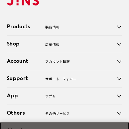
Products
製品情報
メガネ
Shop
店舗情報
サングラス
レンズ
店舗
コンタクトレンズ
Account
アカウント情報
オンラインショップ
老眼鏡
キッズ
マイページ／ログイン
Support
アクセサリー
サポート・フォロー
ログアウト
LINE公式アカウント
お知らせ
App
アプリ
よくあるご質問
ご利用ガイド
JINSアプリ
お問い合わせ
Others
その他サービス
3D WEB試着