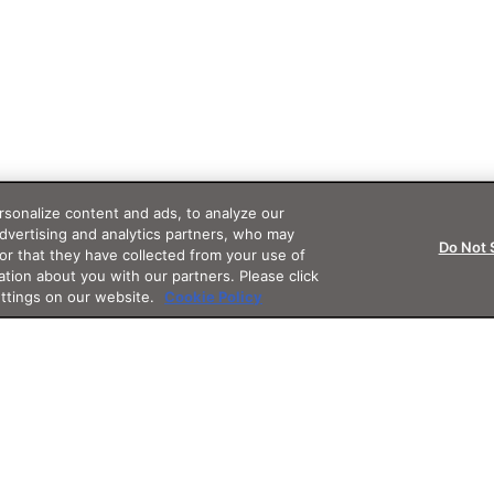
sonalize content and ads, to analyze our
advertising and analytics partners, who may
Do Not 
or that they have collected from your use of
ation about you with our partners. Please click
ettings on our website.
Cookie Policy