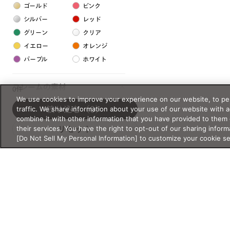
ゴールド
ピンク
シルバー
レッド
グリーン
クリア
イエロー
オレンジ
パープル
ホワイト
フレームの素材
0件
We use cookies to improve your experience on our website, to per
プラスチック系
traffic. We share information about your use of our website with 
絞り込む
（0）
combine it with other information that you have provided to them 
樹脂
their services. You have the right to opt-out of our sharing inform
リセット
[Do Not Sell My Personal Information] to customize your cookie s
アセテート
サスティナブル素材
セルロイド
金属系