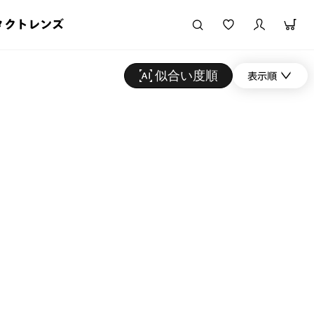
タクトレンズ
似合い度順
表示順