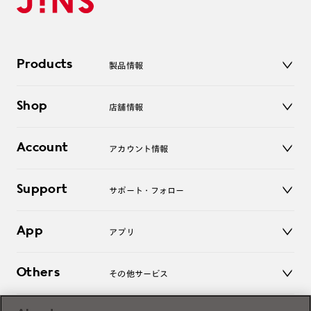
Products
製品情報
メガネ
Shop
店舗情報
サングラス
レンズ
店舗
コンタクトレンズ
Account
アカウント情報
オンラインショップ
老眼鏡
キッズ
マイページ／ログイン
Support
アクセサリー
サポート・フォロー
ログアウト
LINE公式アカウント
お知らせ
App
アプリ
よくあるご質問
ご利用ガイド
JINSアプリ
お問い合わせ
Others
その他サービス
3D WEB試着