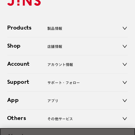
Products
製品情報
メガネ
Shop
店舗情報
サングラス
レンズ
店舗
コンタクトレンズ
Account
アカウント情報
オンラインショップ
老眼鏡
キッズ
マイページ／ログイン
Support
アクセサリー
サポート・フォロー
ログアウト
LINE公式アカウント
お知らせ
App
アプリ
よくあるご質問
ご利用ガイド
JINSアプリ
お問い合わせ
Others
その他サービス
3D WEB試着