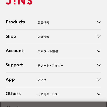
Products
製品情報
メガネ
Shop
店舗情報
サングラス
レンズ
店舗
コンタクトレンズ
Account
アカウント情報
オンラインショップ
老眼鏡
キッズ
マイページ／ログイン
Support
アクセサリー
サポート・フォロー
ログアウト
LINE公式アカウント
お知らせ
App
アプリ
よくあるご質問
ご利用ガイド
JINSアプリ
お問い合わせ
Others
その他サービス
3D WEB試着