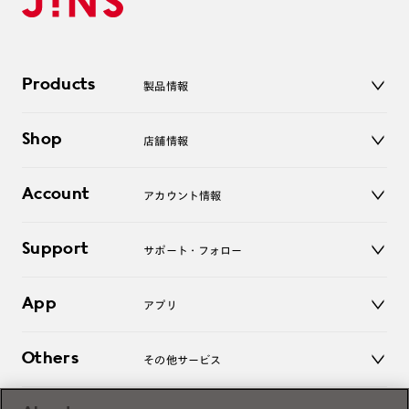
Products
製品情報
メガネ
Shop
店舗情報
サングラス
レンズ
店舗
コンタクトレンズ
Account
アカウント情報
オンラインショップ
老眼鏡
キッズ
マイページ／ログイン
Support
アクセサリー
サポート・フォロー
ログアウト
LINE公式アカウント
お知らせ
App
アプリ
よくあるご質問
ご利用ガイド
JINSアプリ
お問い合わせ
Others
その他サービス
3D WEB試着