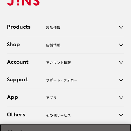
Products
製品情報
メガネ
Shop
店舗情報
サングラス
レンズ
店舗
コンタクトレンズ
Account
アカウント情報
オンラインショップ
老眼鏡
キッズ
マイページ／ログイン
Support
アクセサリー
サポート・フォロー
ログアウト
LINE公式アカウント
お知らせ
App
アプリ
よくあるご質問
ご利用ガイド
JINSアプリ
お問い合わせ
Others
その他サービス
3D WEB試着