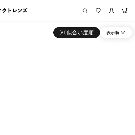
タクトレンズ
似合い度順
表示順