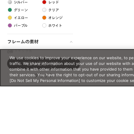
シルバー
レッド
グリーン
クリア
イエロー
オレンジ
パープル
ホワイト
フレームの素材
プラスチック系
0件
We use cookies to improve your experience on our website, to per
樹脂
traffic. We share information about your use of our website with 
絞り込む
（0）
combine it with other information that you have provided to them 
their services. You have the right to opt-out of our sharing inform
リセット
アセテート
[Do Not Sell My Personal Information] to customize your cookie s
サスティナブル素材
セルロイド
金属系
メタル