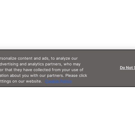
sonalize content and ads, to analyze our
advertising and analytics partners, who may
Do Not 
or that they have collected from your use of
ation about you with our partners. Please click
ettings on our website.
Cookie Policy