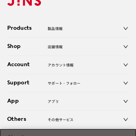
Products
製品情報
メガネ
Shop
店舗情報
サングラス
レンズ
店舗
コンタクトレンズ
Account
アカウント情報
オンラインショップ
老眼鏡
キッズ
マイページ／ログイン
Support
アクセサリー
サポート・フォロー
ログアウト
LINE公式アカウント
お知らせ
App
アプリ
よくあるご質問
ご利用ガイド
JINSアプリ
お問い合わせ
Others
その他サービス
3D WEB試着