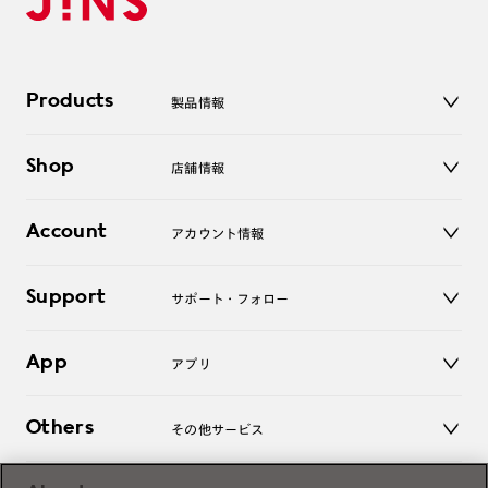
Products
製品情報
メガネ
Shop
店舗情報
サングラス
レンズ
店舗
コンタクトレンズ
Account
アカウント情報
オンラインショップ
老眼鏡
キッズ
マイページ／ログイン
Support
アクセサリー
サポート・フォロー
ログアウト
LINE公式アカウント
お知らせ
App
アプリ
よくあるご質問
ご利用ガイド
JINSアプリ
お問い合わせ
Others
その他サービス
3D WEB試着