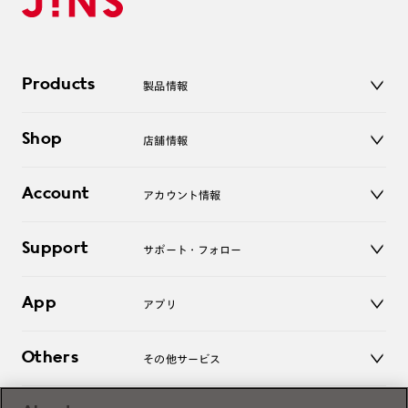
Products
製品情報
メガネ
Shop
店舗情報
サングラス
レンズ
店舗
コンタクトレンズ
Account
アカウント情報
オンラインショップ
老眼鏡
キッズ
マイページ／ログイン
Support
アクセサリー
サポート・フォロー
ログアウト
LINE公式アカウント
お知らせ
App
アプリ
よくあるご質問
ご利用ガイド
JINSアプリ
お問い合わせ
Others
その他サービス
3D WEB試着