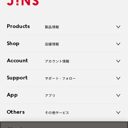
Products
製品情報
メガネ
Shop
店舗情報
サングラス
レンズ
店舗
コンタクトレンズ
Account
アカウント情報
オンラインショップ
老眼鏡
キッズ
マイページ／ログイン
Support
アクセサリー
サポート・フォロー
ログアウト
LINE公式アカウント
お知らせ
App
アプリ
よくあるご質問
ご利用ガイド
JINSアプリ
お問い合わせ
Others
その他サービス
3D WEB試着