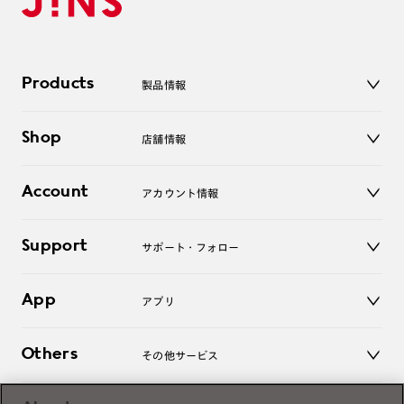
Products
製品情報
メガネ
Shop
店舗情報
サングラス
レンズ
店舗
コンタクトレンズ
Account
アカウント情報
オンラインショップ
老眼鏡
キッズ
マイページ／ログイン
Support
アクセサリー
サポート・フォロー
ログアウト
LINE公式アカウント
お知らせ
App
アプリ
よくあるご質問
ご利用ガイド
JINSアプリ
お問い合わせ
Others
その他サービス
3D WEB試着