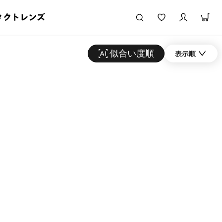
タクトレンズ
似合い度順
表示順