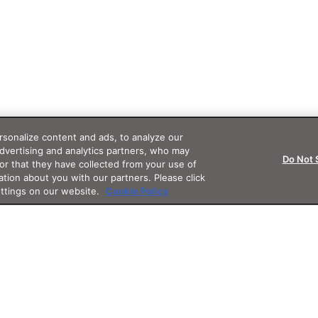
sonalize content and ads, to analyze our
advertising and analytics partners, who may
Do Not 
or that they have collected from your use of
ation about you with our partners. Please click
ettings on our website.
Cookie Policy