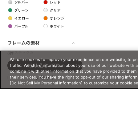
シルバー
レッド
グリーン
クリア
イエロー
オレンジ
パープル
ホワイト
フレームの素材
プラスチック系
0件
We use cookies to improve your experience on our website, to per
樹脂
traffic. We share information about your use of our website with 
絞り込む
（0）
combine it with other information that you have provided to them 
their services. You have the right to opt-out of our sharing inform
リセット
アセテート
[Do Not Sell My Personal Information] to customize your cookie s
サスティナブル素材
セルロイド
金属系
メタル